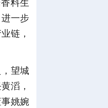
端香料生
，进一步
产业链，
良，望城
任黄滔，
董事姚婉