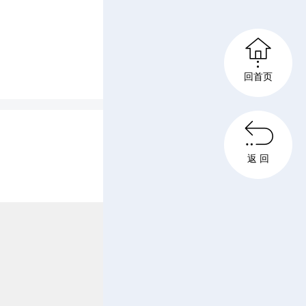
项目由加

海）有限
回首页
香料细分

、醛类等
返 回
品广泛应
多个领
黛等全球