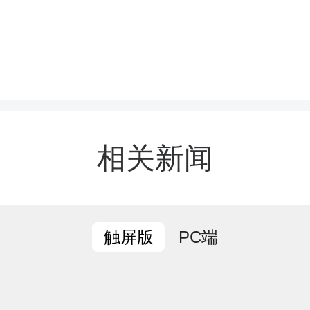
氏控股高端香料生产基地
氏控股旗下浦杰香料（上
资建设。浦杰香料是国内
相关新闻
头企业，拥有酯类、醇类
余种单体香料成熟产能，产
PC端
触屏版
日化、食用、医药、洗涤等
奇华顿、芬美意、雅诗兰